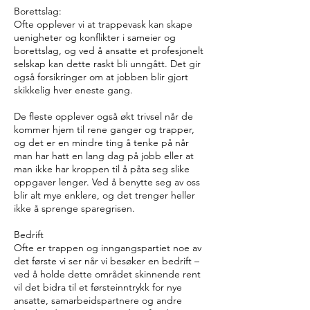
Borettslag:
Ofte opplever vi at trappevask kan skape
uenigheter og konflikter i sameier og
borettslag, og ved å ansatte et profesjonelt
selskap kan dette raskt bli unngått. Det gir
også forsikringer om at jobben blir gjort
skikkelig hver eneste gang.
De fleste opplever også økt trivsel når de
kommer hjem til rene ganger og trapper,
og det er en mindre ting å tenke på når
man har hatt en lang dag på jobb eller at
man ikke har kroppen til å påta seg slike
oppgaver lenger. Ved å benytte seg av oss
blir alt mye enklere, og det trenger heller
ikke å sprenge sparegrisen.
Bedrift
Ofte er trappen og inngangspartiet noe av
det første vi ser når vi besøker en bedrift –
ved å holde dette området skinnende rent
vil det bidra til et førsteinntrykk for nye
ansatte, samarbeidspartnere og andre