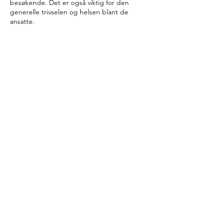
besøkende. Det er også viktig for den
generelle trivselen og helsen blant de
ansatte.
Pris
Prisen avhenger helt på hvor ofte det skal
vaskes og hvor stort arealet, men vi
skreddersyr en løsning som passer deg
perfekt med tanke på behov og budsjett.
Det skal ikke være nødvendig å sprenge
sparegrisen for å ansette profesjonelle til å
gjøre jobben – ingen oppdrag er for store
eller for små. Kontakt oss i dag for en gratis
befaring eller for å få et prisoverslag.
WIPE RENHOLD
Rengjøring i hele Viken fylkeskommune