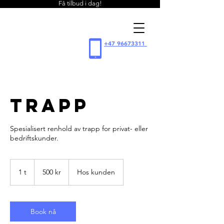
Få tilbud i dag!
WIPE
+47 96673311
renhol
d
TRAPP
Spesialisert renhold av trapp for privat- eller
bedriftskunder.
500
norske
1 t
1
500 kr
Hos kunden
kroner
Book nå