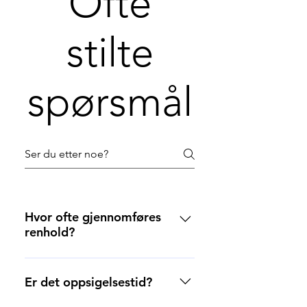
Ofte
stilte
spørsmål
Hvor ofte gjennomføres
renhold?
Frekvens for renholdsavtalen er
ukentlig, hver 14. dag, hver tredje
Er det oppsigelsestid?
uke eller 1 gang i mnd.