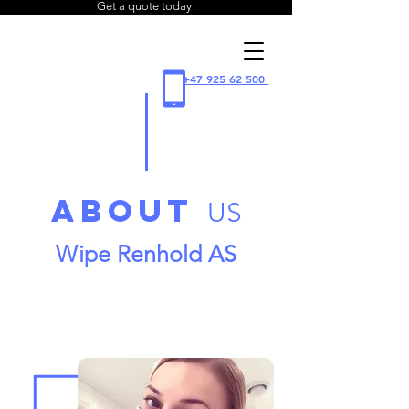
Get a quote today!
WIPE
+47 925 62 500
cleaning
ABOUT
US
Wipe Renhold AS