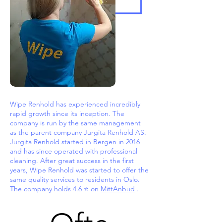
Wipe Renhold has experienced incredibly
rapid growth since its inception. The
company is run by the same management
as the parent company Jurgita Renhold AS.
Jurgita Renhold started in Bergen in 2016
and has since operated with professional
cleaning. After great success in the first
years, Wipe Renhold was started to offer the
same quality services to residents in Oslo.
The company holds 4.6 ⭐ on
MittAnbud
.